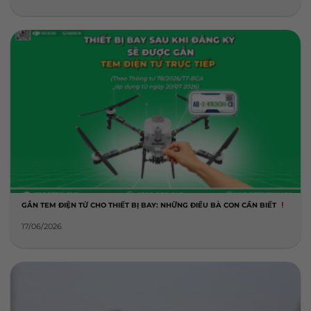
GẮN TEM ĐIỆN TỬ CHO THIẾT BỊ BAY: NHỮNG ĐIỀU BÀ CON CẦN BIẾT
17/06/2026