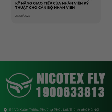
KỸ NĂNG GIAO TIẾP CỦA NHÂN VIÊN KỸ
THUẬT CHO CÁN BỘ NHÂN VIÊN
25/08/2025
114 Vũ Xuân Thiều, Phường Phúc Lợi, Thành phố Hà Nội