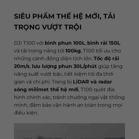
SIÊU PHẨM THẾ HỆ MỚI, TẢI
TRỌNG VƯỢT TRỘI
DJI T100 với
bình phun 100L
,
bình rải 150L
và tải trọng nâng tới
100kg
, T100 tối ưu cho
những cánh đồng diện tích lớn.
Tốc độ rải
20m/s
,
lưu lượng phun 30L/phút
giúp tăng
năng suất vượt bậc, tiết kiệm tối đa thời
gian và chi phí. Trang bị
LiDAR và radar
sóng milimet thế hệ mới
, T100 quét địa
hình chính xác, tránh chướng ngại vật thông
minh, đảm bảo vận hành an toàn trong mọi
điều kiện.