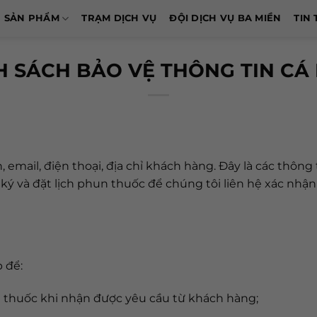
SẢN PHẨM
TRẠM DỊCH VỤ
ĐỘI DỊCH VỤ BA MIỀN
TIN 
H SÁCH BẢO VỆ THÔNG TIN CÁ
, email, điện thoại, địa chỉ khách hàng. Đây là các thô
ký và đặt lịch phun thuốc để chúng tôi liên hệ xác nhậ
 để:
un thuốc khi nhận được yêu cầu từ khách hàng;