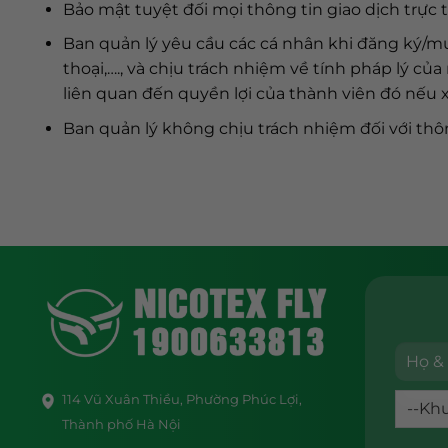
Bảo mật tuyệt đối mọi thông tin giao dịch trực
Ban quản lý yêu cầu các cá nhân khi đăng ký/mua
thoại,…., và chịu trách nhiệm về tính pháp lý c
liên quan đến quyền lợi của thành viên đó nếu x
Ban quản lý không chịu trách nhiệm đối với thô
114 Vũ Xuân Thiều, Phường Phúc Lợi,
Thành phố Hà Nội