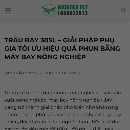
Skip
to
content
TRÂU BAY 30SL – GIẢI PHÁP PHỤ
GIA TỐI ƯU HIỆU QUẢ PHUN BẰNG
MÁY BAY NÔNG NGHIỆP
ĐĂNG VÀO
27/02/2026
BỞI
CONTENT-USER
Trong xu hướng ứng dụng công nghệ cao vào sản
xuất nông nghiệp, máy bay nông nghiệp (UAV)
đang trở thành giải pháp phổ biến nhờ khả năng
phun nhanh, phủ đều và tiết kiệm nhân công. Tuy
nhiên, đặc thù của công nghệ phun UAV là sử dụng
hạt thuốc siêu mịn để tối ưu độ phủ – điều này