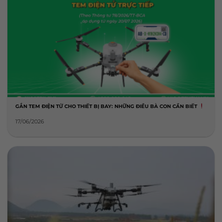
GẮN TEM ĐIỆN TỬ CHO THIẾT BỊ BAY: NHỮNG ĐIỀU BÀ CON CẦN BIẾT
17/06/2026