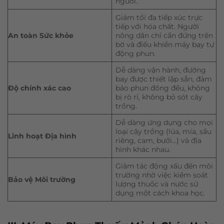
người.
Giảm tối đa tiếp xúc trực
tiếp với hóa chất. Người
An toàn Sức khỏe
nông dân chỉ cần đứng trên
bờ và điều khiển máy bay tự
động phun.
Dễ dàng vận hành, đường
bay được thiết lập sẵn, đảm
Độ chính xác cao
bảo phun đồng đều, không
bị rò rỉ, không bỏ sót cây
trồng.
Dễ dàng ứng dụng cho mọi
loại cây trồng (lúa, mía, sầu
Linh hoạt Địa hình
riêng, cam, bưởi…) và địa
hình khác nhau.
Giảm tác động xấu đến môi
trường nhờ việc kiểm soát
Bảo vệ Môi trường
lượng thuốc và nước sử
dụng một cách khoa học.