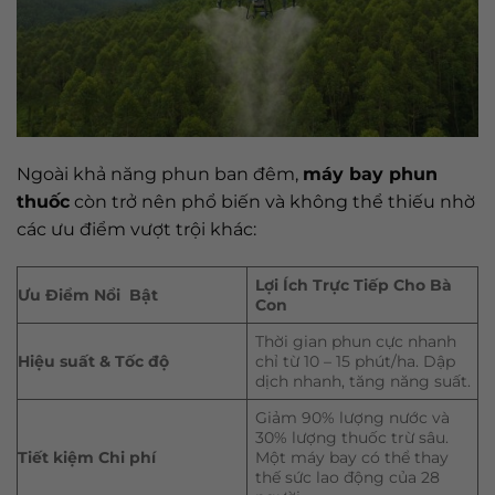
Ngoài khả năng phun ban đêm,
máy bay phun
thuốc
còn trở nên phổ biến và không thể thiếu nhờ
các ưu điểm vượt trội khác:
Lợi Ích Trực Tiếp Cho Bà
Ưu Điểm Nổi Bật
Con
Thời gian phun cực nhanh
Hiệu suất & Tốc độ
chỉ từ 10 – 15 phút/ha. Dập
dịch nhanh, tăng năng suất.
Giảm 90% lượng nước và
30% lượng thuốc trừ sâu.
Tiết kiệm Chi phí
Một máy bay có thể thay
thế sức lao động của 28