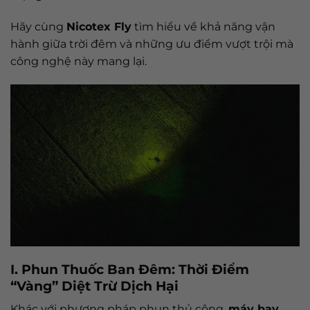
Hãy cùng
Nicotex Fly
tìm hiểu về khả năng vận
hành giữa trời đêm và những ưu điểm vượt trội mà
công nghệ này mang lại.
I. Phun Thuốc Ban Đêm: Thời Điểm
“Vàng” Diệt Trừ Dịch Hại
Khác với phương pháp phun thủ công,
máy bay