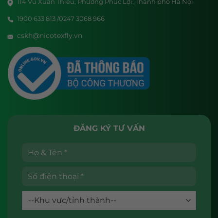
114 Vũ Xuân Thiều, Phường Phúc Lợi, Thành phố Hà Nội
1900 633 813 /0247 3068 966
cskh@nicotexfly.vn
ĐĂNG KÝ TƯ VẤN