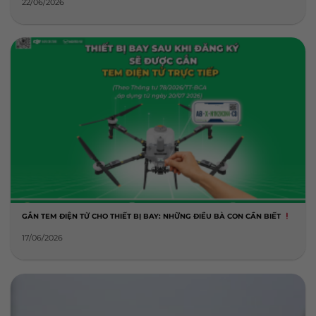
22/06/2026
GẮN TEM ĐIỆN TỬ CHO THIẾT BỊ BAY: NHỮNG ĐIỀU BÀ CON CẦN BIẾT
17/06/2026