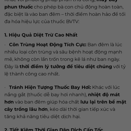
phun thuốc
cho phép bà con chủ động hoàn toàn,
đặc biệt là vào ban đêm – thời điểm hoàn hảo để tối
đa hóa hiệu lực của thuốc BVTV:
1. Hiệu Quả Diệt Trừ Cao Nhất
·
Côn Trùng Hoạt Động Tích Cực:
Ban đêm là lúc
nhiều loại côn trùng và sâu bệnh hoạt động mạnh
mẽ, không còn lẩn trốn trong kẽ lá như ban ngày.
Đây là
thời điểm lý tưởng để tiêu diệt chúng
với tỷ
lệ thành công cao nhất.
·
Tránh Hiện Tượng Thuốc Bay Hơi:
Khác với lúc
nắng gắt (thuốc dễ bay hơi nhanh),
nhiệt độ mát
hơn
vào ban đêm giúp hóa chất
lưu lại trên bề mặt
cây trồng lâu hơn
, kéo dài thời gian tiếp xúc và
tăng khả năng tiêu diệt dịch hại.
2. Tiết Kiệm Thời Gian Dập Dịch Cấp Tốc