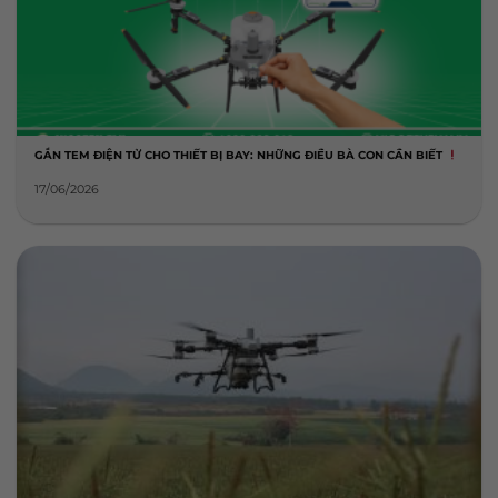
GẮN TEM ĐIỆN TỬ CHO THIẾT BỊ BAY: NHỮNG ĐIỀU BÀ CON CẦN BIẾT
17/06/2026