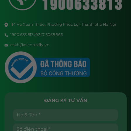
114 Vũ Xuân Thiều, Phường Phúc Lợi, Thành phố Hà Nội
1900 633 813 /0247 3068 966
cskh@nicotexfly.vn
ĐĂNG KÝ TƯ VẤN