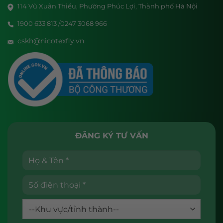
114 Vũ Xuân Thiều, Phường Phúc Lợi, Thành phố Hà Nội
1900 633 813 /0247 3068 966
cskh@nicotexfly.vn
ĐĂNG KÝ TƯ VẤN