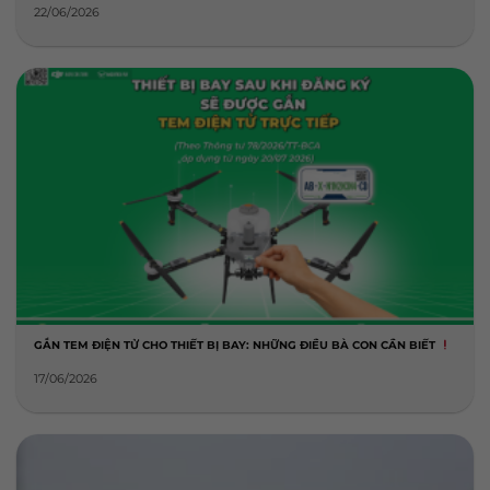
22/06/2026
GẮN TEM ĐIỆN TỬ CHO THIẾT BỊ BAY: NHỮNG ĐIỀU BÀ CON CẦN BIẾT
17/06/2026