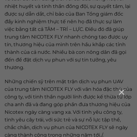
nhiệt huyết và tinh thần đồng đội, sự quyết tâm, lại
được sự dẫn dắt, chỉ bảo của Ban Tổng giám đốc
đầy kinh nghiệm thực tế nên họ đã thực sự làm
việc bằng tất cả TÂM – TRÍ – LỰC. Điều đó đã giúp
trung tâm NICOTEX FLY nhanh chóng tạo được uy
tín, thương hiệu của mình trên hầu khắp các tỉnh
thành của cả nước. Nhiều bà con nông dân đã gọi
đến để đặt dịch vụ phun với sự tin tưởng, yêu
thương.
Những chiến sỹ trên mặt trận dịch vụ phun UAV
×
của trung tâm NICOTEX FLY với văn hóa đặc thù của
công ty, với tinh thần người lính được kế thừa từ lớp
cha anh đã và đang góp phần đưa thương hiệu của
Nicotex ngày càng vang xa. Với tình yêu công ty,
tình yêu cây trái, với sức trẻ và sự nỗ lực tập thể,
chắc chắn, dịch vụ phun của NICOTEX FLY sẽ ngày
càng thành công trong những năm tới./.