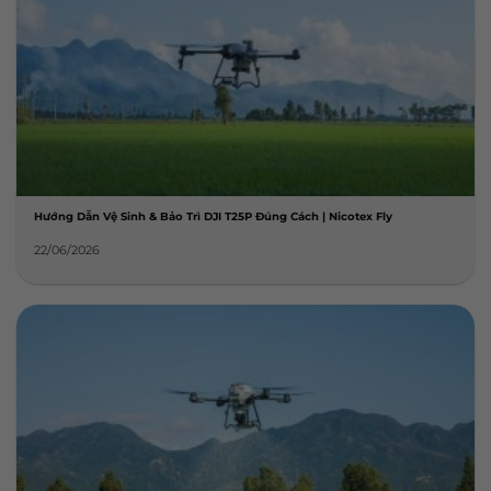
Hướng Dẫn Vệ Sinh & Bảo Trì DJI T25P Đúng Cách | Nicotex Fly
22/06/2026