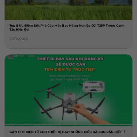
Top 5 Ưu Điểm Đột Phá Của Máy Bay Nông Nghiệp DJI T25P Trong Canh
Tác Hiện Đại
22/06/2026
GẮN TEM ĐIỆN TỬ CHO THIẾT BỊ BAY: NHỮNG ĐIỀU BÀ CON CẦN BIẾT