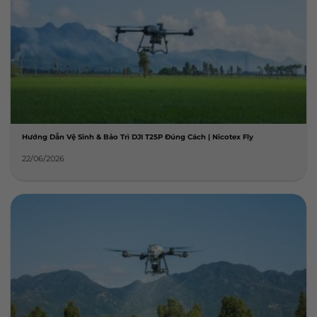
Hướng Dẫn Vệ Sinh & Bảo Trì DJI T25P Đúng Cách | Nicotex Fly
22/06/2026