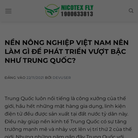
Skip
to
content
NỀN NÔNG NGHIỆP VIỆT NAM NÊN
LÀM GÌ ĐỂ PHÁT TRIỂN VƯỢT BẬC
NHƯ TRUNG QUỐC?
ĐĂNG VÀO
22/11/2021
BỞI
DEVUSER
Trung Quốc luôn nổi tiếng là công xưởng của thế
giới, hầu hết những mặt hàng gia dụng, linh kiện
điện tử đều được sản xuất tại đất nước tỷ dân này.
Điều này giúp nền kinh tế Trung Quốc có sự tăng
trưởng mạnh mẽ và nhảy vọt lên vị trí thứ 2 của thế
giới. Nhưng những năm gần đây Trung Quốc với