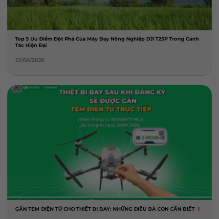
Top 5 Ưu Điểm Đột Phá Của Máy Bay Nông Nghiệp DJI T25P Trong Canh
Tác Hiện Đại
22/06/2026
GẮN TEM ĐIỆN TỬ CHO THIẾT BỊ BAY: NHỮNG ĐIỀU BÀ CON CẦN BIẾT