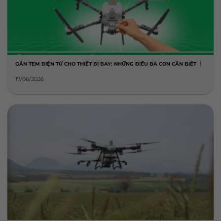
GẮN TEM ĐIỆN TỬ CHO THIẾT BỊ BAY: NHỮNG ĐIỀU BÀ CON CẦN BIẾT
17/06/2026