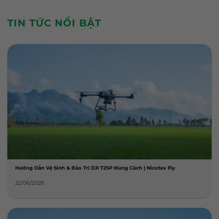
TIN TỨC NỔI BẬT
Hướng Dẫn Vệ Sinh & Bảo Trì DJI T25P Đúng Cách | Nicotex Fly
22/06/2026