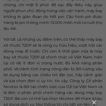
chóng, chỉ mất 9 phút để sạc đầy điều này giúp
người phun chủ động trong việc vận hành, máy bay
không bị gián đoạn do hết pin. Cấu hình pin được
trang bị pin thông minh 13.000 mAh mới có tuổi thọ
lâu dài.
Với tất cả những ưu điểm trên, có thể thấy máy bay
xịt thuốc T20P sẽ là công cụ hữu hiệu, vượt trội các
dòng máy đi trước. Chỉ còn ít thời gian nữa là máy
bay xịt thuốc T20P sẽ chính thức về Việt Nam, hiện
tại có rất ít đơn vị trong nước đủ khả năng phân
phối. Và tránh tình trạng nông dân bị đối tượng xấu
lợi dụng bằng các chiêu trò đặt cọc, hãy cảnh giác
và lựa chọn đơn vị uy tín, tin cậy. Công ty Cổ phần
Nicotex là đối tác chiến lược của DJI tại Việt Nam và
là đơn vị phân phối chính hãng các dòng máy bay
T20P. Bà con có thể lựa chọn Nicotex để tham khảo,
×
sử dụng dịch vụ. Mọi thông tin chi tiết xin liên hệ: