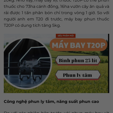
20kg. Nhờ vậy, máy bay xịt thuốc T20P có thể phun
thuốc cho 73ha cánh đồng, 16ha vườn cây ăn quả và
rải được 1 tấn phân bón chỉ trong vòng 1 giờ. So với
người anh em T20 đi trước, máy bay phun thuốc
T20P có dung tích tăng 5kg.
Công nghệ phun ly tâm, năng suất phun cao