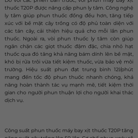
Do với các phiên bản trước, vòi phun máy bay xịt
thuốc T20P được nâng cấp phun ly tâm. Công nghệ
ly tâm giúp phun thuốc đồng đều hơn, tăng tiếp
xúc với bề mặt cây trồng có độ phủ toàn diện với
các tán cây, cải thiện hiệu quả cho mỗi lần phun
thuốc. Ngoài ra, vòi phun thuốc ly tâm còn giúp
ngăn chặn các giọt thuốc đậm đặc, chia nhỏ hạt
thuốc qua đó tăng khả năng bám dính lên bề mặt,
khó bị rửa trôi vừa tiết kiệm thuốc, vừa bảo vệ môi
trường. Hiệu suất phun đạt trung bình 12l/phút
mang đến tốc độ phun thuốc nhanh chóng, khả
năng hoàn thành tác vụ mạnh mẽ, tiết kiệm thời
gian cho người phun thuận lợi cho người khai thác
dịch vụ.
Công suất phun thuốc máy bay xịt thuốc T20P tăng