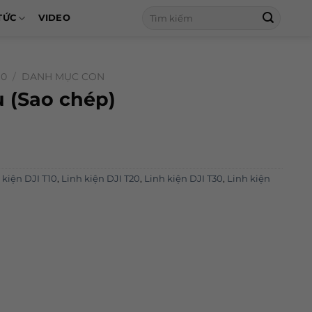
Tìm
TỨC
VIDEO
kiếm:
10
/
DANH MỤC CON
 (Sao chép)
 kiện DJI T10
,
Linh kiện DJI T20
,
Linh kiện DJI T30
,
Linh kiện