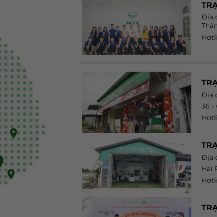
TRẠ
Địa 
Thàn
Hotl
TR
Địa 
36 -
Hotl
TRẠ
Địa 
Hải
Hotl
TRẠ