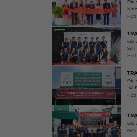
Địa 
Nin
Hotl
TRẠ
Địa c
Số 1
Hotl
TR
Địa c
Xã Đ
Hotl
TRẠ
Địa 
Đườn