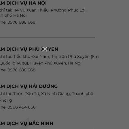
M DỊCH VỤ HÀ NỘI
chỉ tại: 114 Vũ Xuân Thiều, Phường Phúc Lợi,
h phố Hà Nội
ine: 0976 688 668
×
ẠM DỊCH VỤ PHÚ XUYÊN
chỉ tại: Tiểu khu Đại Nam, Thị trấn Phú Xuyên (km
 Quốc lộ 1A cũ), Huyện Phú Xuyên, Hà Nội
ine: 0976 688 668
M DỊCH VỤ HẢI DƯƠNG
chỉ tại: Thôn Dậu Trì, Xã Ninh Giang, Thành phố
 Phòng
ine: 0966 464 666
M DỊCH VỤ BẮC NINH