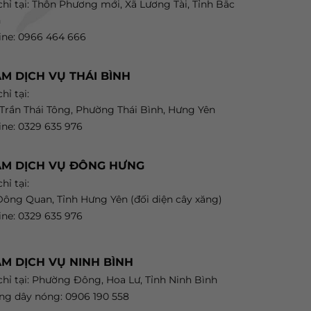
chỉ tại: Thôn Phương mới, Xã Lương Tài, Tỉnh Bắc
h
ine: 0966 464 666
M DỊCH VỤ THÁI BÌNH
hỉ tại:
 Trần Thái Tông, Phường Thái Bình, Hưng Yên
ine: 0329 635 976
ẠM DỊCH VỤ ĐÔNG HƯNG
hỉ tại:
ông Quan, Tỉnh Hưng Yên (đối diện cây xăng)
ine: 0329 635 976
M DỊCH VỤ NINH BÌNH
chỉ tại: Phường Đông, Hoa Lư, Tỉnh Ninh Bình
g dây nóng: 0906 190 558