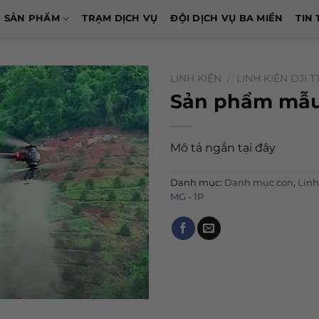
SẢN PHẨM
TRẠM DỊCH VỤ
ĐỘI DỊCH VỤ BA MIỀN
TIN 
LINH KIỆN
/
LINH KIỆN DJI T
Sản phẩm mẫu
Mô tả ngắn tại đây
Danh mục:
Danh mục con
,
Linh
MG - 1P