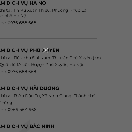
M DỊCH VỤ HÀ NỘI
chỉ tại: 114 Vũ Xuân Thiều, Phường Phúc Lợi,
h phố Hà Nội
ine: 0976 688 668
×
ẠM DỊCH VỤ PHÚ XUYÊN
chỉ tại: Tiểu khu Đại Nam, Thị trấn Phú Xuyên (km
 Quốc lộ 1A cũ), Huyện Phú Xuyên, Hà Nội
ine: 0976 688 668
M DỊCH VỤ HẢI DƯƠNG
chỉ tại: Thôn Dậu Trì, Xã Ninh Giang, Thành phố
 Phòng
ine: 0966 464 666
M DỊCH VỤ BẮC NINH