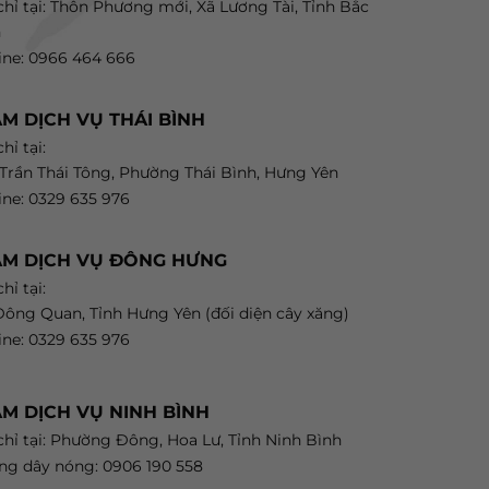
chỉ tại: Thôn Phương mới, Xã Lương Tài, Tỉnh Bắc
h
ine: 0966 464 666
M DỊCH VỤ THÁI BÌNH
hỉ tại:
 Trần Thái Tông, Phường Thái Bình, Hưng Yên
ine: 0329 635 976
ẠM DỊCH VỤ ĐÔNG HƯNG
hỉ tại:
ông Quan, Tỉnh Hưng Yên (đối diện cây xăng)
ine: 0329 635 976
M DỊCH VỤ NINH BÌNH
chỉ tại: Phường Đông, Hoa Lư, Tỉnh Ninh Bình
g dây nóng: 0906 190 558