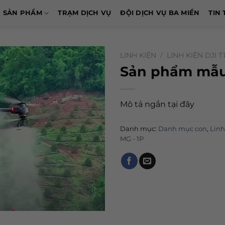
SẢN PHẨM
TRẠM DỊCH VỤ
ĐỘI DỊCH VỤ BA MIỀN
TIN 
LINH KIỆN
/
LINH KIỆN DJI T
Sản phẩm mẫu
Mô tả ngắn tại đây
Danh mục:
Danh mục con
,
Linh
MG - 1P