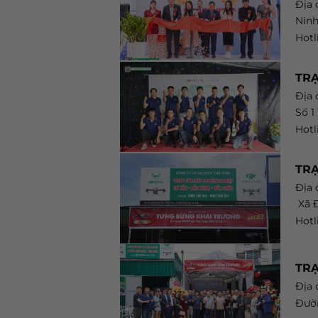
Địa 
Nin
Hotl
TRẠ
Địa c
Số 1
Hotl
TR
Địa c
Xã Đ
Hotl
TRẠ
Địa 
Đườn