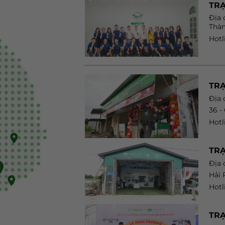
TRẠ
Địa 
Thàn
Hotl
TR
Địa 
36 -
Hotl
TRẠ
Địa 
Hải
Hotl
TRẠ