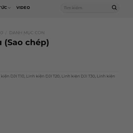
Tìm
TỨC
VIDEO
kiếm:
10
/
DANH MỤC CON
 (Sao chép)
 kiện DJI T10
,
Linh kiện DJI T20
,
Linh kiện DJI T30
,
Linh kiện