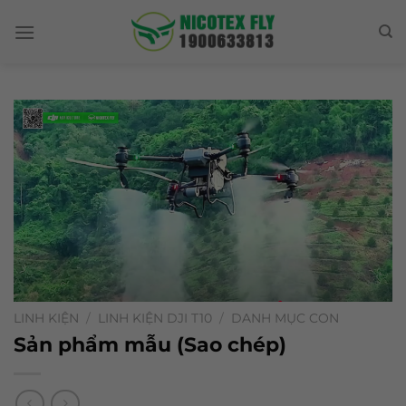
Skip
to
content
LINH KIỆN
/
LINH KIỆN DJI T10
/
DANH MỤC CON
Sản phẩm mẫu (Sao chép)