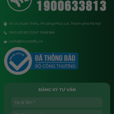
114 Vũ Xuân Thiều, Phường Phúc Lợi, Thành phố Hà Nội
1900 633 813 /0247 3068 966
cskh@nicotexfly.vn
ĐĂNG KÝ TƯ VẤN