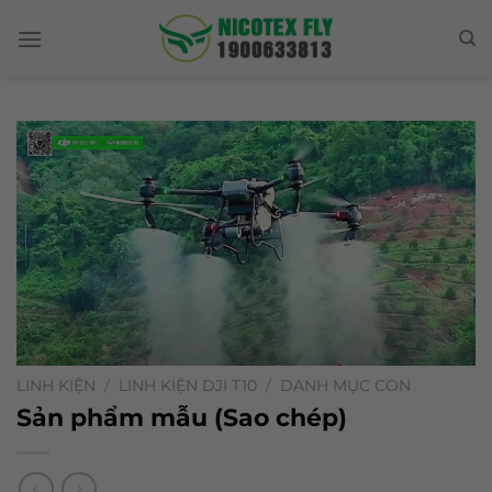
Skip
to
content
LINH KIỆN
/
LINH KIỆN DJI T10
/
DANH MỤC CON
Sản phẩm mẫu (Sao chép)