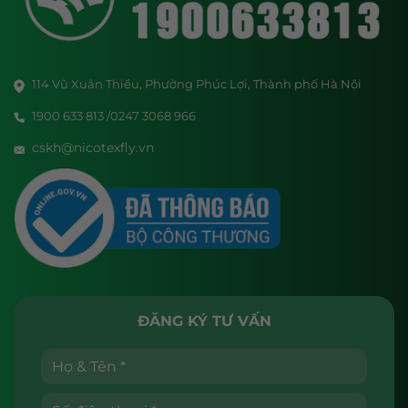
114 Vũ Xuân Thiều, Phường Phúc Lợi, Thành phố Hà Nội
1900 633 813 /0247 3068 966
cskh@nicotexfly.vn
ĐĂNG KÝ TƯ VẤN