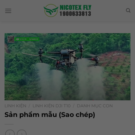
Skip
to
content
LINH KIỆN
/
LINH KIỆN DJI T10
/
DANH MỤC CON
Sản phẩm mẫu (Sao chép)