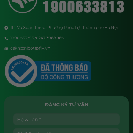
114 Vũ Xuân Thiều, Phường Phúc Lợi, Thành phố Hà Nội
1900 633 813 /0247 3068 966
cskh@nicotexfly.vn
ĐĂNG KÝ TƯ VẤN