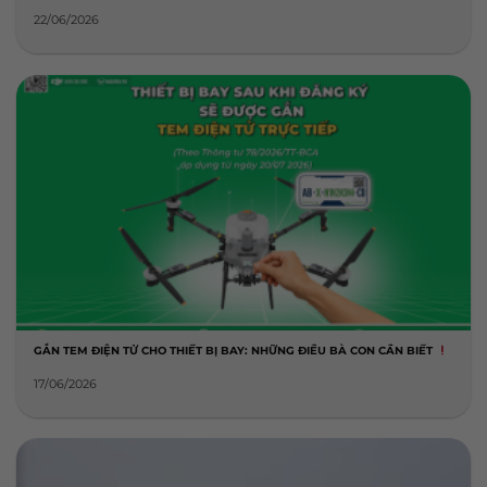
22/06/2026
GẮN TEM ĐIỆN TỬ CHO THIẾT BỊ BAY: NHỮNG ĐIỀU BÀ CON CẦN BIẾT
17/06/2026