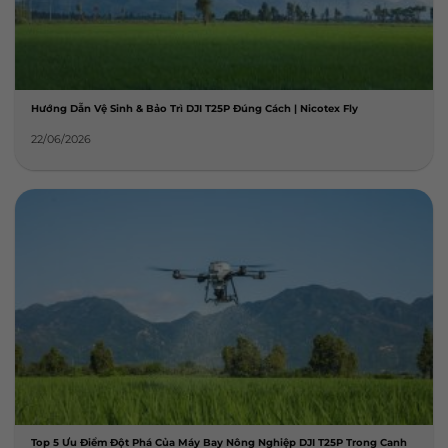
Hướng Dẫn Vệ Sinh & Bảo Trì DJI T25P Đúng Cách | Nicotex Fly
22/06/2026
Top 5 Ưu Điểm Đột Phá Của Máy Bay Nông Nghiệp DJI T25P Trong Canh