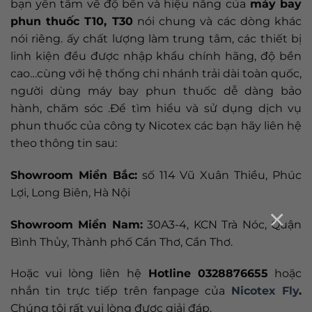
bạn yên tâm về độ bền và hiệu năng của
máy bay
phun thuốc T10, T30
nói chung và các dòng khác
nói riêng. ấy chất lượng làm trung tâm, các thiết bị
linh kiện đều được nhập khẩu chính hãng, độ bền
cao…cùng với hệ thống chi nhánh trải dài toàn quốc,
người dùng máy bay phun thuốc dễ dàng bảo
hành, chăm sóc .Để tìm hiểu và sử dụng dịch vụ
phun thuốc của công ty Nicotex các bạn hãy liên hệ
theo thông tin sau:
Showroom Miền Bắc:
số 114 Vũ Xuân Thiều, Phúc
Lợi, Long Biên, Hà Nội
×
Showroom Miền Nam:
30A3-4, KCN Trà Nóc, Quận
Bình Thủy, Thành phố Cần Thơ, Cần Thơ.
Hoặc vui lòng liên hệ
Hotline 0328876655
hoặc
nhắn tin trực tiếp trên fanpage của
Nicotex Fly
.
Chúng tôi rất vui lòng được giải đáp.