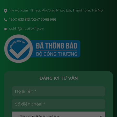
114 Vũ Xuân Thiều, Phường Phúc Lợi, Thành phố Hà Nội
1900 633 813 /0247 3068 966
cskh@nicotexfly.vn
ĐĂNG KÝ TƯ VẤN