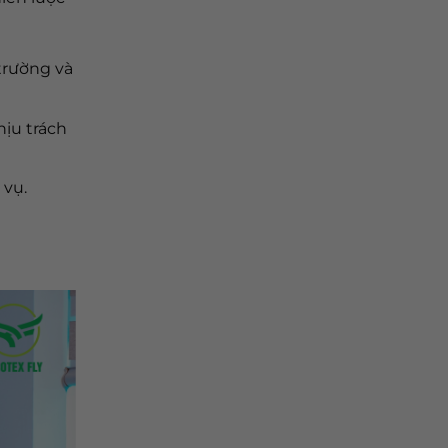
trường và
hịu trách
 vụ.