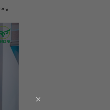
trong
×