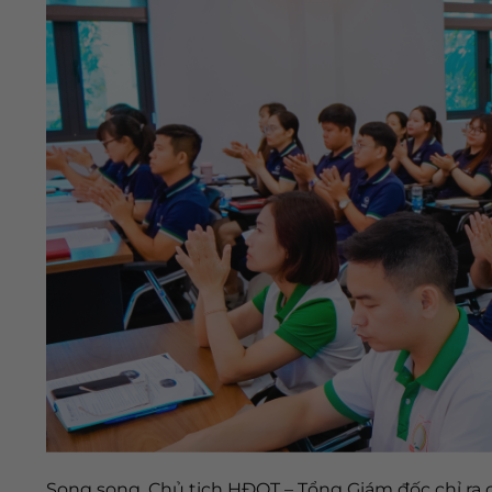
Song song, Chủ tịch HĐQT – Tổng Giám đốc chỉ ra 