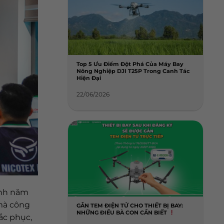
Top 5 Ưu Điểm Đột Phá Của Máy Bay
Nông Nghiệp DJI T25P Trong Canh Tác
Hiện Đại
22/06/2026
anh năm
 mà công
GẮN TEM ĐIỆN TỬ CHO THIẾT BỊ BAY:
NHỮNG ĐIỀU BÀ CON CẦN BIẾT
ắc phục,