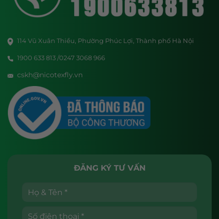
114 Vũ Xuân Thiều, Phường Phúc Lợi, Thành phố Hà Nội
1900 633 813 /0247 3068 966
cskh@nicotexfly.vn
ĐĂNG KÝ TƯ VẤN