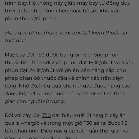
trình bay. Hệ thống này giúp máy bay tự động duy
trì vị trí, tránh chồng chéo hoặc bỏ sót khu vực
phun thuốc/rải phân.
Hiệu quả phun thuốc vượt trội, tiết kiệm thuốc và
thời gian
Máy bay DJI T50 được trang bị hệ thống phun
thuốc tiên tiến với 2 vòi phun đạt 16 lít/phút và 4 vòi
phun đạt 24 lít/phút với phiên bản nâng cấp, cho
phép phân bổ thuốc đều và chính xác trên diện
rộng. Nhờ đó, hiệu quả phun thuốc được nâng cao
đáng kể, tiết kiệm thuốc bảo vệ thực vật và thời
gian cho người sử dụng.
Đối với cây lúa,
T50
đạt hiệu xuất 21 ha/giờ, cây ăn
quả là 4ha/giờ và trong một giờ T50 sẽ rải được 1.5
tấn phân bón. Điều này giúp rút ngắn thời gian và
nâng cao năng suất lao động.