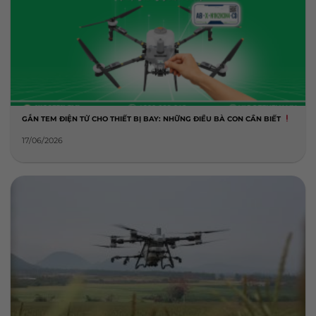
GẮN TEM ĐIỆN TỬ CHO THIẾT BỊ BAY: NHỮNG ĐIỀU BÀ CON CẦN BIẾT
17/06/2026