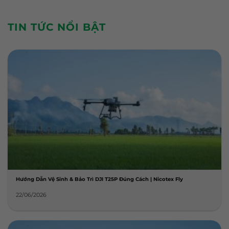
TIN TỨC NỔI BẬT
Hướng Dẫn Vệ Sinh & Bảo Trì DJI T25P Đúng Cách | Nicotex Fly
22/06/2026