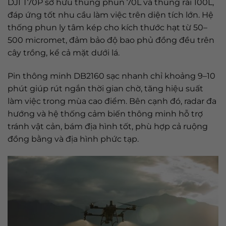
DJI T70P sở hữu thùng phun 70L và thùng rải 100L,
đáp ứng tốt nhu cầu làm việc trên diện tích lớn. Hệ
thống phun ly tâm kép cho kích thước hạt từ 50–
500 micromet, đảm bảo độ bao phủ đồng đều trên
cây trồng, kể cả mặt dưới lá.
Pin thông minh DB2160 sạc nhanh chỉ khoảng 9–10
phút giúp rút ngắn thời gian chờ, tăng hiệu suất
làm việc trong mùa cao điểm. Bên cạnh đó, radar đa
hướng và hệ thống cảm biến thông minh hỗ trợ
tránh vật cản, bám địa hình tốt, phù hợp cả ruộng
đồng bằng và địa hình phức tạp.