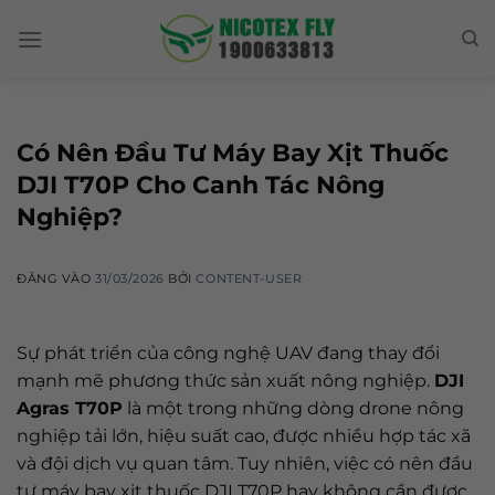
Skip
to
content
Có Nên Đầu Tư Máy Bay Xịt Thuốc
DJI T70P Cho Canh Tác Nông
Nghiệp?
ĐĂNG VÀO
31/03/2026
BỞI
CONTENT-USER
Sự phát triển của công nghệ UAV đang thay đổi
mạnh mẽ phương thức sản xuất nông nghiệp.
DJI
Agras T70P
là một trong những dòng drone nông
nghiệp tải lớn, hiệu suất cao, được nhiều hợp tác xã
và đội dịch vụ quan tâm. Tuy nhiên, việc có nên đầu
tư máy bay xịt thuốc DJI T70P hay không cần được