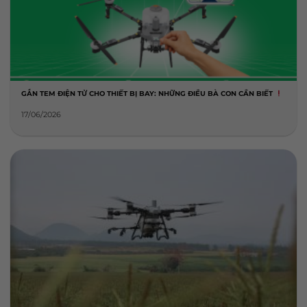
GẮN TEM ĐIỆN TỬ CHO THIẾT BỊ BAY: NHỮNG ĐIỀU BÀ CON CẦN BIẾT
17/06/2026