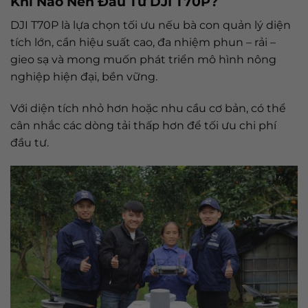
Khi Nào Nên Đầu Tư DJI T70P?
DJI T70P là lựa chọn tối ưu nếu bà con quản lý diện
tích lớn, cần hiệu suất cao, đa nhiệm phun – rải –
gieo sạ và mong muốn phát triển mô hình nông
nghiệp hiện đại, bền vững.
Với diện tích nhỏ hơn hoặc nhu cầu cơ bản, có thể
cân nhắc các dòng tải thấp hơn để tối ưu chi phí
đầu tư.