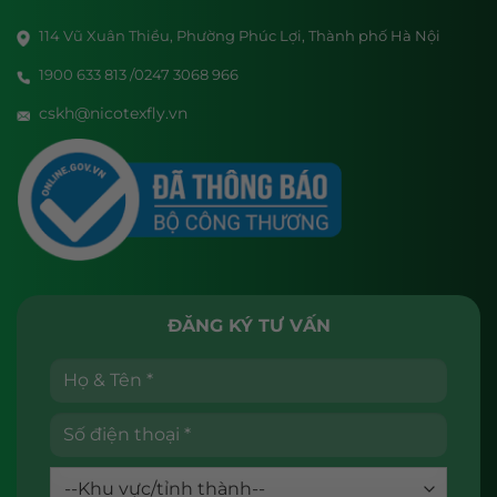
114 Vũ Xuân Thiều, Phường Phúc Lợi, Thành phố Hà Nội
1900 633 813 /0247 3068 966
cskh@nicotexfly.vn
ĐĂNG KÝ TƯ VẤN