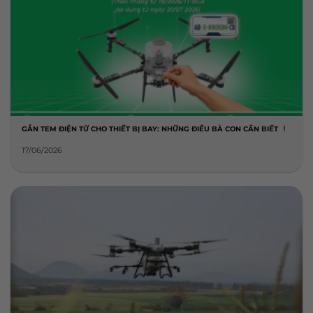
GẮN TEM ĐIỆN TỬ CHO THIẾT BỊ BAY: NHỮNG ĐIỀU BÀ CON CẦN BIẾT
17/06/2026