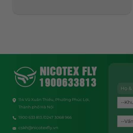
114 Vũ Xuân Thiều, Phường Phúc Lợi,
Thành phố Hà Nội
1900 633 813 /0247 3068 966
cskh@nicotexfly.vn