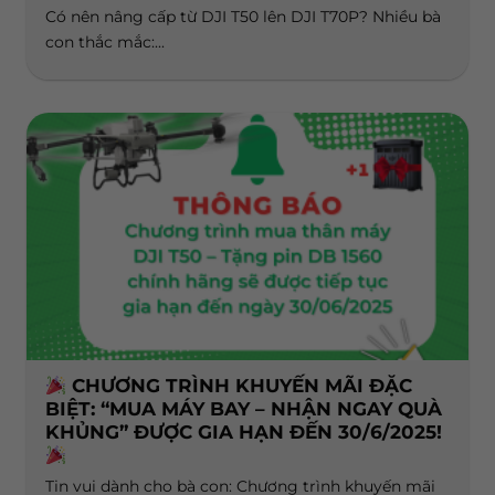
Có nên nâng cấp từ DJI T50 lên DJI T70P? Nhiều bà
con thắc mắc:...
CHƯƠNG TRÌNH KHUYẾN MÃI ĐẶC
BIỆT: “MUA MÁY BAY – NHẬN NGAY QUÀ
KHỦNG” ĐƯỢC GIA HẠN ĐẾN 30/6/2025!
Tin vui dành cho bà con: Chương trình khuyến mãi