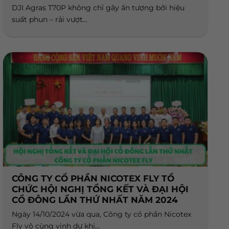
DJI Agras T70P không chỉ gây ấn tượng bởi hiệu
suất phun – rải vượt...
CÔNG TY CỔ PHẦN NICOTEX FLY TỔ
CHỨC HỘI NGHỊ TỔNG KẾT VÀ ĐẠI HỘI
CỔ ĐÔNG LẦN THỨ NHẤT NĂM 2024
Ngày 14/10/2024 vừa qua, Công ty cổ phần Nicotex
Fly vô cùng vinh dự khi...